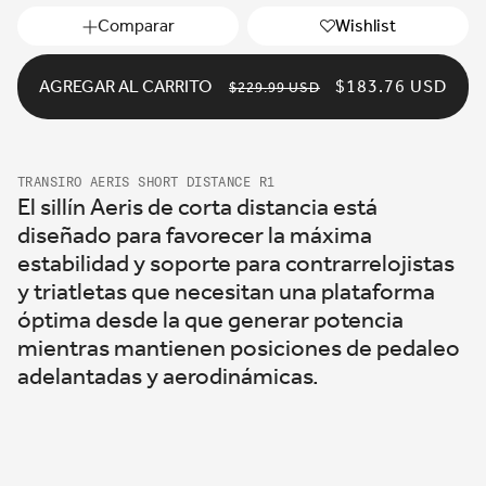
Comparar
Wishlist
AGREGAR AL CARRITO
PRECIO
PRECIO
$183.76 USD
$229.99 USD
HABITUAL
DE
OFERTA
TRANSIRO AERIS SHORT DISTANCE R1
El sillín Aeris de corta distancia está
diseñado para favorecer la máxima
estabilidad y soporte para contrarrelojistas
y triatletas que necesitan una plataforma
óptima desde la que generar potencia
mientras mantienen posiciones de pedaleo
adelantadas y aerodinámicas.