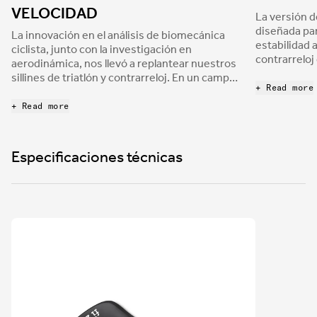
VELOCIDAD
La versión d
diseñada pa
La innovación en el análisis de biomecánica
estabilidad 
ciclista, junto con la investigación en
contrarreloj
aerodinámica, nos llevó a replantear nuestros
distancia sin
sillines de triatlón y contrarreloj. En un campo
presión, qu
+ Read more
donde las mejoras marginales son
en una punta
fundamentales, poder ofrecer un sillín que
+ Read more
comodidad. 
permita comodidad en las posiciones
correctamen
aerodinámicas más extremas supone un gran
adecuado de
avance en el rendimiento.
Especificaciones técnicas
los ciclista
potencia en
adelantadas