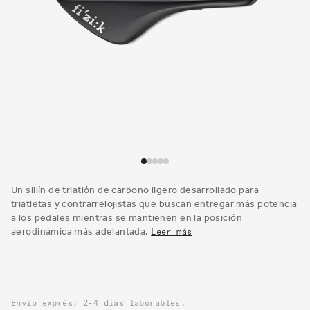
Abrir
elemento
multimedia
Un sillín de triatlón de carbono ligero desarrollado para
1
triatletas y contrarrelojistas que buscan entregar más potencia
en
a los pedales mientras se mantienen en la posición
una
aerodinámica más adelantada.
Leer más
ventana
modal
Envío exprés: 2-4 días laborables.