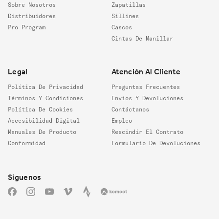
Sobre Nosotros
Zapatillas
Distribuidores
Sillines
Pro Program
Cascos
Cintas De Manillar
Legal
Atención Al Cliente
Política De Privacidad
Preguntas Frecuentes
Términos Y Condiciones
Envíos Y Devoluciones
Política De Cookies
Contáctanos
Accesibilidad Digital
Empleo
Manuales De Producto
Rescindir El Contrato
Conformidad
Formulario De Devoluciones
Síguenos
Síguenos
Facebook
Instagram
YouTube
Vimeo
Strava
Komoot